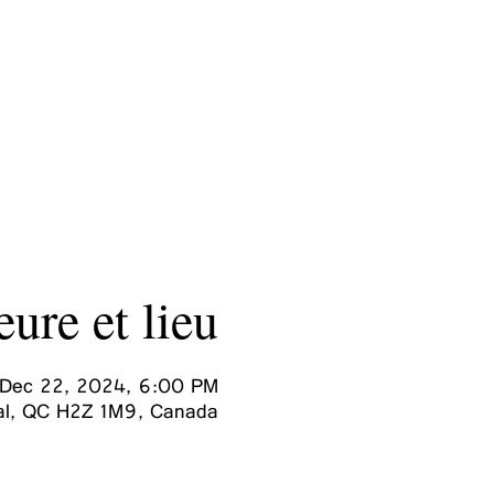
Aucun billet en vente
Voir d'autres événements
ure et lieu
 Dec 22, 2024, 6:00 PM
éal, QC H2Z 1M9, Canada