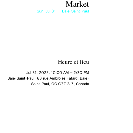
Market
Sun, Jul 31
  |  
Baie-Saint-Paul
No tickets on sale
See other events
Heure et lieu
Jul 31, 2022, 10:00 AM – 2:30 PM
Baie-Saint-Paul, 63 rue Ambroise Fafard, Baie-
Saint-Paul, QC G3Z 2J7, Canada
Partager cet événement